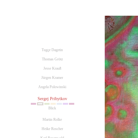
Tugçe Dagetin
Thomas Grötz
Jesse Krauß
Jürgen Kramer
Angela Polowinski
Sergej Pribytkov
Blick
Martin Rolke
Heike Roscher