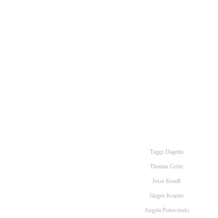
Tugçe Dagetin
Thomas Grötz
Jesse Krauß
Jürgen Kramer
Angela Polowinski