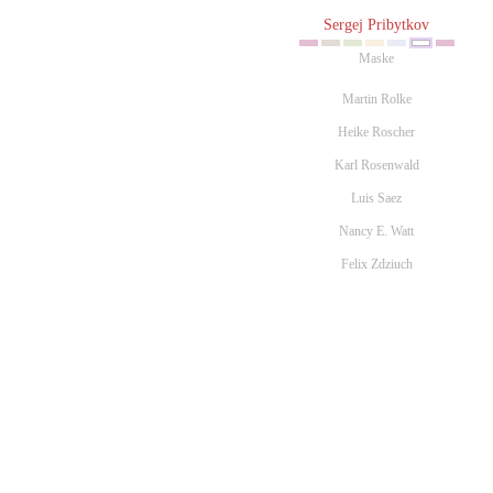
Sergej Pribytkov
Maske
Martin Rolke
Heike Roscher
Karl Rosenwald
Luis Saez
Nancy E. Watt
Felix Zdziuch